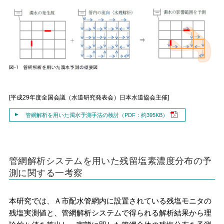
[平成29年度全国会議（水道研究発表会）日本水道協会主催]
管網解析を用いた濁水予測手法の検討（PDF：約395KB）
管網解析システムを用いた残留塩素濃度分布の予
測に関する一考察
本研究では、Ａ市配水管網内に設置されている残塩モニタの
残塩実測値と、管網解析システムで得られる解析結果から理