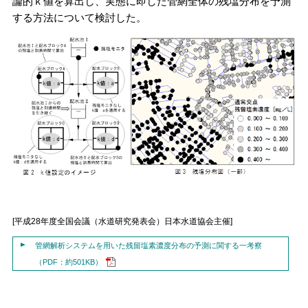
論的ｋ値を算出し、実態に即した管網全体の残塩分布を予測
する方法について検討した。
[平成28年度全国会議（水道研究発表会）日本水道協会主催]
管網解析システムを用いた残留塩素濃度分布の予測に関する一考察
（PDF：約501KB）