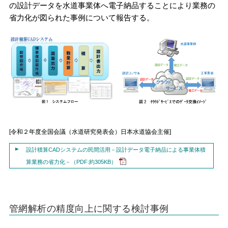
の設計データを水道事業体へ電子納品することにより業務の
省力化が図られた事例について報告する。
[令和２年度全国会議（水道研究発表会）日本水道協会主催]
設計積算CADシステムの民間活用－設計データ電子納品による事業体積
算業務の省力化－（PDF:約305KB）
管網解析の精度向上に関する検討事例